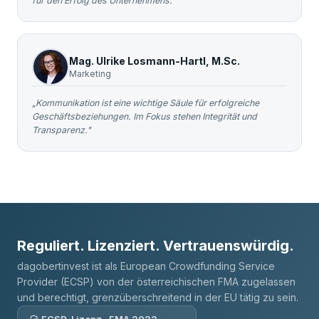
für den Erfolg des Unternehmens."
Mag. Ulrike Losmann-Hartl, M.Sc.
Marketing
„Kommunikation ist eine wichtige Säule für erfolgreiche
Geschäftsbeziehungen. Im Fokus stehen Integrität und
Transparenz."
Reguliert. Lizenziert. Vertrauenswürdig.
dagobertinvest ist als European Crowdfunding Service
Provider (ECSP) von der österreichischen FMA zugelassen
und berechtigt, grenzüberschreitend in der EU tätig zu sein.